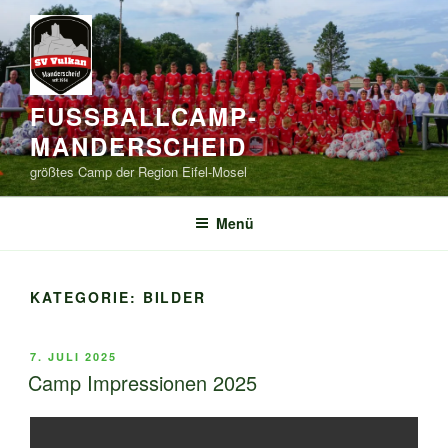
Zum
Inhalt
springen
FUSSBALLCAMP-
MANDERSCHEID
größtes Camp der Region Eifel-Mosel
Menü
KATEGORIE:
BILDER
VERÖFFENTLICHT
7. JULI 2025
AM
Camp Impressionen 2025