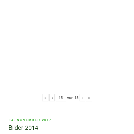
«
‹
von
15
›
»
VERÖFFENTLICHT
14. NOVEMBER 2017
AM
Bilder 2014