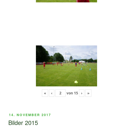
«
‹
von
15
›
»
VERÖFFENTLICHT
14. NOVEMBER 2017
AM
Bilder 2015