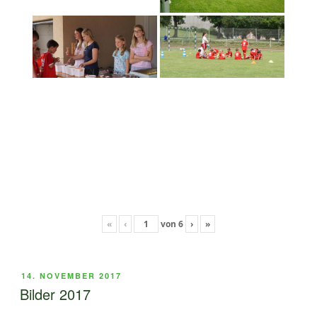
«
‹
von
6
›
»
VERÖFFENTLICHT
14. NOVEMBER 2017
AM
Bilder 2017