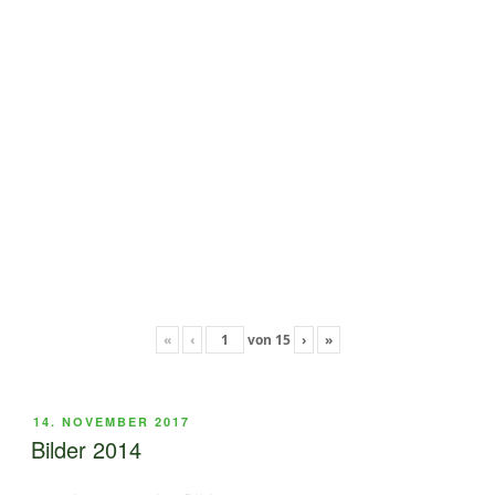
«
‹
von
15
›
»
VERÖFFENTLICHT
14. NOVEMBER 2017
AM
Bilder 2014