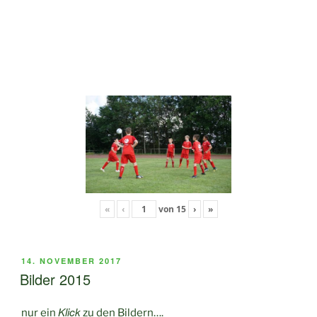
«
‹
von
15
›
»
VERÖFFENTLICHT
14. NOVEMBER 2017
AM
Bilder 2015
Klick
nur ein
zu den Bildern….