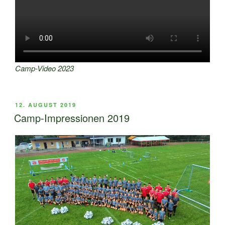
Camp-Video 2023
VERÖFFENTLICHT
12. AUGUST 2019
AM
Camp-Impressionen 2019