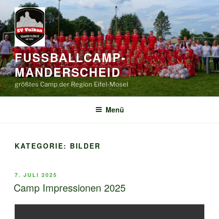
Zum
Inhalt
springen
FUSSBALLCAMP-
MANDERSCHEID
größtes Camp der Region Eifel-Mosel
Menü
KATEGORIE:
BILDER
VERÖFFENTLICHT
7. JULI 2025
AM
Camp Impressionen 2025