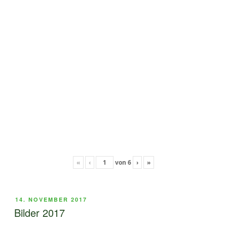
«
‹
von
6
›
»
VERÖFFENTLICHT
14. NOVEMBER 2017
AM
Bilder 2017