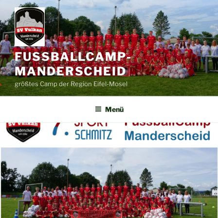
Zum
Inhalt
springen
FUSSBALLCAMP-
MANDERSCHEID
größtes Camp der Region Eifel-Mosel
Menü