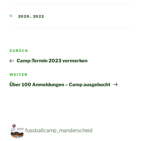
KATEGORIEN
2020
,
2022
Beitragsnavigation
Vorheriger
ZURÜCK
Beitrag
Camp-Termin 2023 vormerken
Nächster
WEITER
Beitrag
Über 100 Anmeldungen – Camp ausgebucht
fussballcamp_manderscheid